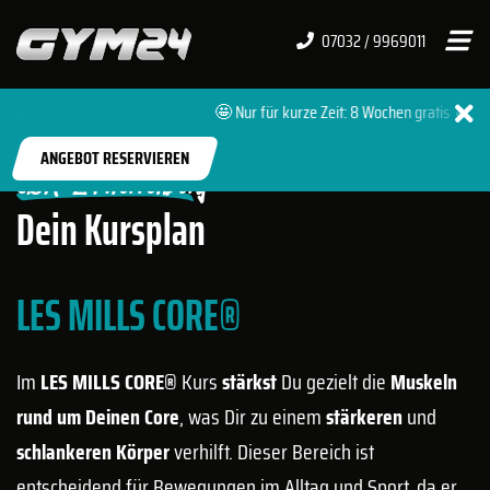
07032 / 9969011
🤩 Nur für kurze Zeit: 8 Wochen gratis 🔥 + 0
START
FITNESSSTUDIOS
HERRENBERG PREMIUM
ANGEBOT RESERVIEREN
GYM-24 Herrenberg
Dein Kursplan
LES MILLS CORE®
Im
LES MILLS CORE®
Kurs
stärkst
Du gezielt die
Muskeln
rund um Deinen Core
, was Dir zu einem
stärkeren
und
schlankeren Körper
verhilft. Dieser Bereich ist
entscheidend für Bewegungen im Alltag und Sport, da er