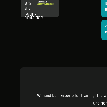
20:15 -
1
21:15
R
LES MILLS
BODYBALANCE®
2
R
Wir sind Dein Experte für Training, Ther
und Nor