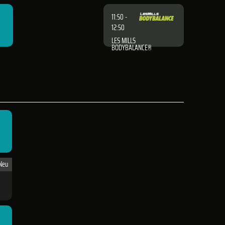
11:50 -
12:50
LES MILLS
BODYBALANCE®
Neu