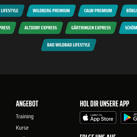
LIFESTYLE
WILDBERG PREMIUM
CALW PREMIUM
BÖBL
PRESS
ALTDORF EXPRESS
GÄRTRINGEN EXPRESS
SCHÖM
BAD WILDBAD LIFESTYLE
ANGEBOT
HOL DIR UNSERE APP
Training
Kurse