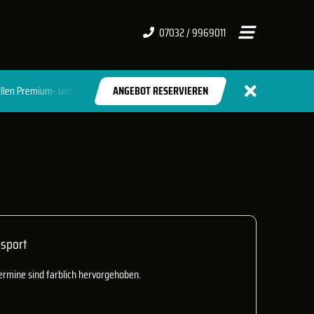
07032 / 9969011
um- und Lifestyle-Clubs
ANGEBOT RESERVIEREN
asport
ermine sind farblich hervorgehoben.