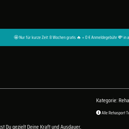
 Nur für kurze Zeit: 8 Wochen gratis 🔥 + 0 € Anmeldegebühr 💸 in allen Premi
Kategorie: Reh
Alle Rehasport T
t Du gezielt Deine Kraft und Ausdauer,