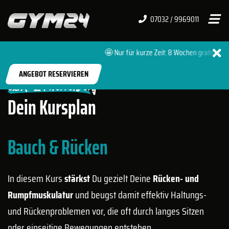
07032 / 9969011
🤩 Nur für kurze Zeit: 8 Wochen gratis 🔥 +
START
FITNESSSTUDIOS
HERRENBERG PREMIUM
ANGEBOT RESERVIEREN
GYM-24 Herrenberg
Dein Kursplan
Bauch & Rücken
In diesem Kurs
stärkst
Du gezielt Deine
Rücken- und
Rumpfmuskulatur
und beugst damit effektiv Haltungs-
und Rückenproblemen vor, die oft durch langes Sitzen
oder einseitige Bewegungen entstehen.