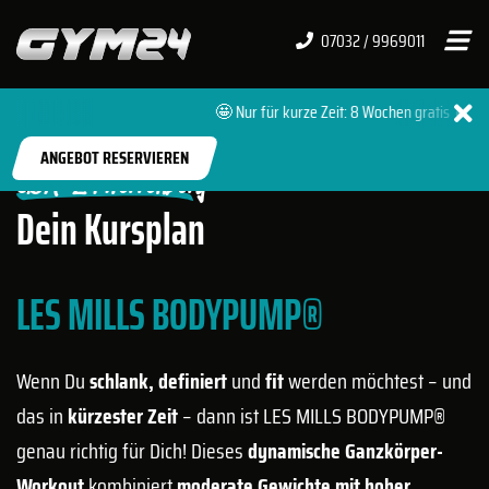
07032 / 9969011
🤩 Nur für kurze Zeit: 8 Wochen gratis 🔥 + 0
START
FITNESSSTUDIOS
HERRENBERG PREMIUM
ANGEBOT RESERVIEREN
GYM-24 Herrenberg
Dein Kursplan
LES MILLS BODYPUMP®
Wenn Du
schlank, definiert
und
fit
werden möchtest – und
das in
kürzester Zeit
– dann ist LES MILLS BODYPUMP®
genau richtig für Dich! Dieses
dynamische Ganzkörper-
Workout
kombiniert
moderate Gewichte mit hoher