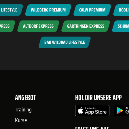
LIFESTYLE
WILDBERG PREMIUM
CALW PREMIUM
BÖBL
PRESS
ALTDORF EXPRESS
GÄRTRINGEN EXPRESS
SCHÖM
BAD WILDBAD LIFESTYLE
ANGEBOT
HOL DIR UNSERE APP
Training
Kurse