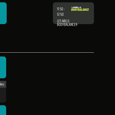
11:50 -
12:50
LES MILLS
BODYBALANCE®
Neu