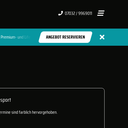
07032 / 9969011
m- und Lifestyle-Clubs
ANGEBOT RESERVIEREN
asport
ermine sind farblich hervorgehoben.