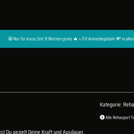
 Nur für kurze Zeit: 8 Wochen gratis 🔥 + 0 € Anmeldegebühr 💸 in allen Premiu
Kategorie: Reh
Alle Rehasport T
t Du gezielt Deine Kraft und Ausdauer,