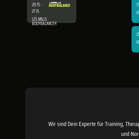
20:15 -
1
21:15
R
LES MILLS
BODYBALANCE®
2
R
Wir sind Dein Experte für Training, Ther
und Nor