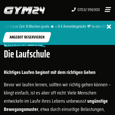
07032 996900
 für kurze Zeit: 8 Wochen gratis 🔥 + 0 € Anmeldegebühr 💸 in allen Premium- u
START
TRAINING
DIE LAUFSCHULE
ANGEBOT RESERVIEREN
Effektiver Laufen
Die Laufschule
Richtiges Laufen beginnt mit dem richtigen Gehen
Bevor wir laufen lernen, sollten wir richtig gehen können –
klingt einfach, ist es aber oft nicht. Viele Menschen
entwickeln im Laufe ihres Lebens unbewusst
ungünstige
Bewegungsmuster
, etwa durch einseitige Belastungen,