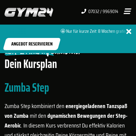
07032 / 9969014
🤩 Nur für kurze Zeit: 8 Wochen gratis 🔥 + 
START
FITNESSSTUDIOS
WILDBERG
ANGEBOT RESERVIEREN
GYM-24 Wildberg Schönbronn
Dein Kursplan
Zumba Step
Zumba Step kombiniert den
energiegeladenen Tanzspaß
von Zumba
mit den
dynamischen Bewegungen der Step-
Aerobic
. In diesem Kurs verbrennst Du effektiv Kalorien
und stärkst gleichzeitig Deine Körpermitte und Beine mit