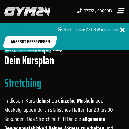
07032 / 9969013
🤩 Nur für kurze Zeit: 8 Wochen gratis 🔥 + 
START
FITNESSSTUDIOS
BÖBLINGEN HULB
ANGEBOT RESERVIEREN
GYM-24 Böblingen Hulb
Dein Kursplan
Stretching
In diesem Kurs
dehnst
Du
einzelne Muskeln
oder
Muskelgruppen durch statisches Halten für 20 bis 30
Sekunden. Das Stretching hilft Dir, die
allgemeine
Bewegungsfähigkeit Deines Körpers zu erhalten
und