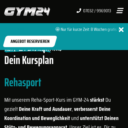
07032 / 9969013
🤩 Nur für kurze Zeit: 8 Wochen gratis 🔥 + 0
START
FITNESSSTUDIOS
BÖBLINGEN HULB
ANGEBOT RESERVIEREN
GYM-24 Böblingen Hulb
Dein Kursplan
Rehasport
Mit unserem Reha-Sport-Kurs im GYM-24
stärkst
Du
gezielt
Deine Kraft und Ausdauer
,
verbesserst Deine
Koordination und Beweglichkeit
und
unterstützt Deinen
Stütz- und Bewegungsapparat
. Unser Ziel ist es, Dir zu