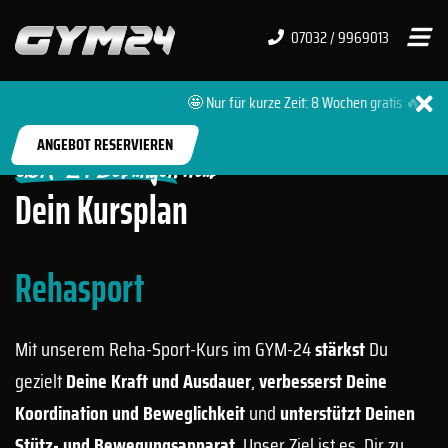
07032 / 9969013
🤩 Nur für kurze Zeit: 8 Wochen gratis 🔥 + 0 
START
FITNESSSTUDIOS
BÖBLINGEN HULB
ANGEBOT RESERVIEREN
GYM-24 Böblingen Hulb
Dein Kursplan
Rehasport
Mit unserem Reha-Sport-Kurs im GYM-24
stärkst
Du
gezielt
Deine Kraft und Ausdauer
,
verbesserst Deine
Koordination und Beweglichkeit
und
unterstützt Deinen
Stütz- und Bewegungsapparat
. Unser Ziel ist es, Dir zu