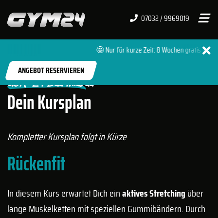
07032 / 9969019
🤩 Nur für kurze Zeit: 8 Wochen gratis 🔥 + 
START
FITNESSSTUDIOS
BAD WILDBAD
ANGEBOT RESERVIEREN
GYM-24 Bad Wildbad
Dein Kursplan
Kompletter Kursplan folgt in Kürze
Rückenfit
In diesem Kurs erwartet Dich ein
aktives Stretching
über
lange Muskelketten mit speziellen Gummibändern. Durch