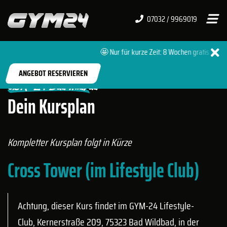
07032 / 9969019
🤩 Nur für kurze Zeit: 8 Wochen gratis 🔥 + 0
START
FITNESSSTUDIOS
BAD WILDBAD
ANGEBOT RESERVIEREN
GYM-24 Bad Wildbad
Dein Kursplan
Kompletter Kursplan folgt in Kürze
Cross Tower (im Lifestyle Club)
Achtung, dieser Kurs findet im GYM-24 Lifestyle-
Club, Kernerstraße 209, 75323 Bad Wildbad, in der