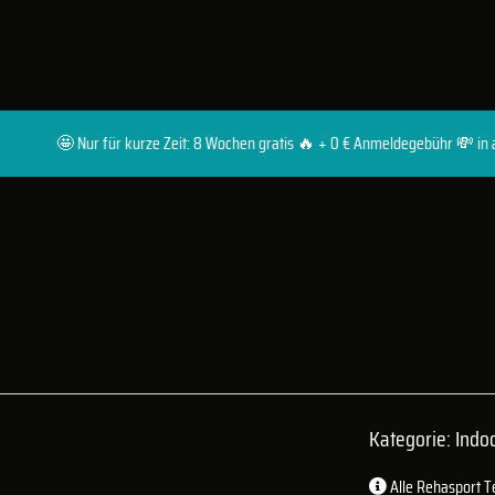
🤩 Nur für kurze Zeit: 8 Wochen gratis 🔥 + 0 € Anmeldegebühr 💸 in allen Pre
Kategorie: Indo
Alle Rehasport T