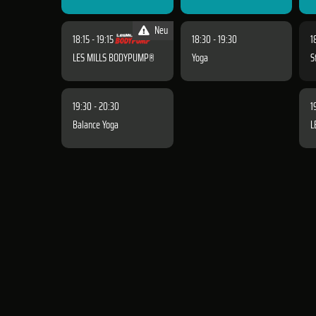
Neu
18:15 - 19:15
18:30 - 19:30
1
LES MILLS BODYPUMP®
Yoga
S
19:30 - 20:30
1
Balance Yoga
L