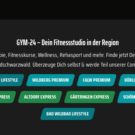
GYM-24 – Dein Fitnessstudio in der Region
apie, Fitnesskurse, Wellness, Rehasport und mehr. Finde jetzt D
dschwarzwald. Überzeuge Dich selbst & werde Teil unserer Co
LIFESTYLE
WILDBERG PREMIUM
CALW PREMIUM
BÖBL
PRESS
ALTDORF EXPRESS
GÄRTRINGEN EXPRESS
SCHÖM
BAD WILDBAD LIFESTYLE