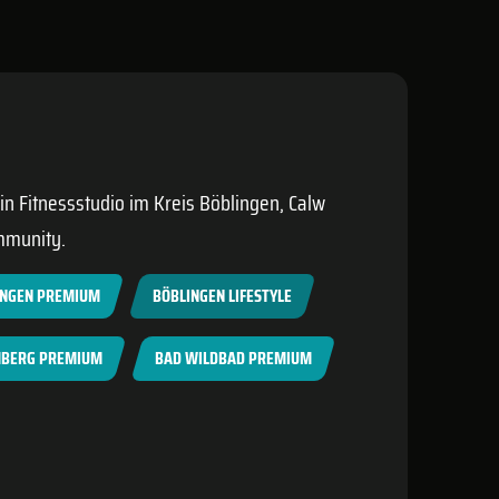
ein Fitnessstudio im Kreis
Böblingen
,
Calw
mmunity.
INGEN PREMIUM
BÖBLINGEN LIFESTYLE
BERG PREMIUM
BAD WILDBAD PREMIUM